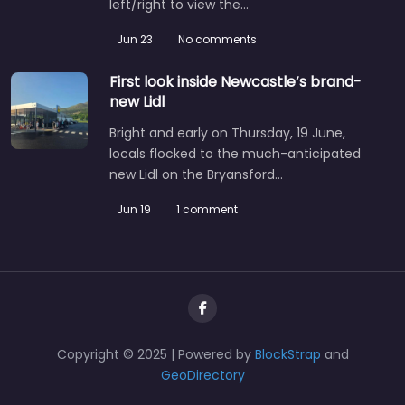
left/right to view the…
Jun 23
No comments
First look inside Newcastle’s brand-
new Lidl
Bright and early on Thursday, 19 June,
locals flocked to the much-anticipated
new Lidl on the Bryansford…
Jun 19
1 comment
Copyright © 2025 | Powered by
BlockStrap
and
GeoDirectory